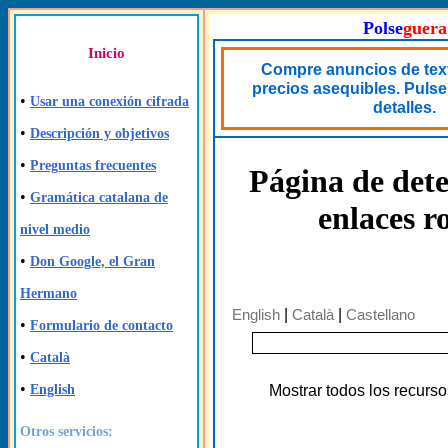
Polse
guera
Inicio
Compre anuncios de text
precios asequibles. Pulse
•
Usar una conexión cifrada
detalles.
•
Descripción y objetivos
•
Preguntas frecuentes
Página de dete
•
Gramática catalana de
enlaces r
nivel medio
•
Don Google, el Gran
Hermano
English
|
Català
|
Castellano
•
Formulario de contacto
•
Català
•
Mostrar todos los recurso
English
Otros servicios: