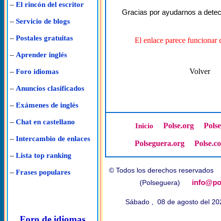
–
El rincón del escritor
Gracias por ayudarnos a detec
–
Servicio de blogs
–
Postales gratuitas
El enlace parece funcionar 
–
Aprender inglés
Volver
–
Foro idiomas
–
Anuncios clasificados
–
Exámenes de inglés
–
Chat en castellano
Polse.org
Pols
Inicio
–
Intercambio de enlaces
Polseguera.org
Polse.c
–
Lista top ranking
© Todos los derechos reservado
–
Frases populares
info@po
(Polseguera)
Sábado , 08 de agosto del 2
Foro de idiomas