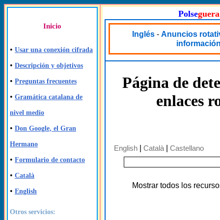
Polse
guera
Inicio
Inglés
-
Anuncios rotat
informació
•
Usar una conexión cifrada
•
Descripción y objetivos
Página de dete
•
Preguntas frecuentes
enlaces r
•
Gramática catalana de
nivel medio
•
Don Google, el Gran
Hermano
English
|
Català
|
Castellano
•
Formulario de contacto
•
Català
Mostrar todos los recurso
•
English
Otros servicios: