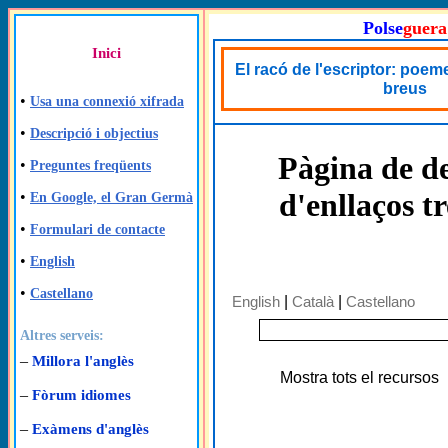
Polse
guera
Inici
El racó de l'escriptor: poemes
breus
•
Usa una connexió xifrada
•
Descripció i objectius
Pàgina de de
•
Preguntes freqüents
d'enllaços t
•
En Google, el Gran Germà
•
Formulari de contacte
•
English
•
Castellano
English
|
Català
|
Castellano
Altres serveis:
–
Millora l'anglès
Mostra tots el recursos
–
Fòrum idiomes
–
Exàmens d'anglès