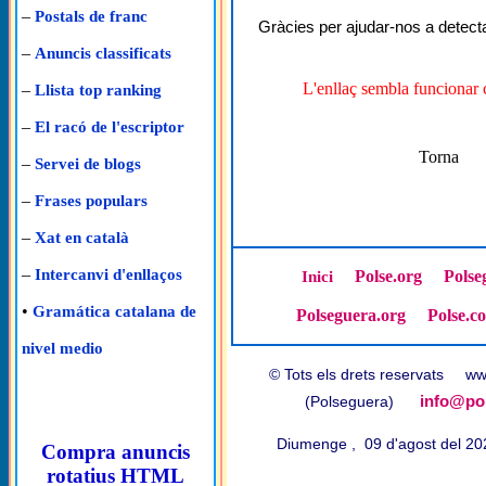
–
Postals de franc
Gràcies per ajudar-nos a detecta
–
Anuncis classificats
L'enllaç sembla funcionar 
–
Llista top ranking
–
El racó de l'escriptor
Torna
–
Servei de blogs
–
Frases populars
–
Xat en català
–
Intercanvi d'enllaços
Polse.org
Polse
Inici
•
Gramática catalana de
Polseguera.org
Polse.c
nivel medio
© Tots els drets reservats w
info@pol
(Polseguera)
Diumenge , 09 d'agost del 2
Compra anuncis
rotatius HTML