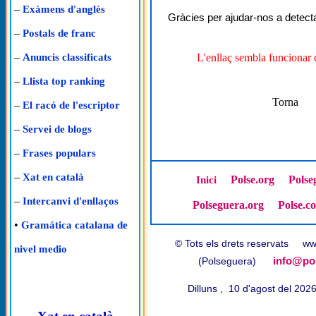
–
Exàmens d'anglès
Gràcies per ajudar-nos a detecta
–
Postals de franc
–
L'enllaç sembla funcionar 
Anuncis classificats
–
Llista top ranking
Torna
–
El racó de l'escriptor
–
Servei de blogs
–
Frases populars
–
Xat en català
Polse.org
Polse
Inici
–
Intercanvi d'enllaços
Polseguera.org
Polse.c
•
Gramática catalana de
© Tots els drets reservats w
nivel medio
info@pol
(Polseguera)
Dilluns , 10 d'agost del 20