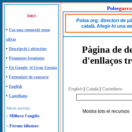
Polse
guera
Inici
Polse.org: directori de 
català. Afegir-hi una we
•
Usa una connexió sense
xifrar
Pàgina de de
•
Descripció i objectius
d'enllaços t
•
Preguntes freqüents
•
En Google, el Gran Germà
•
Formulari de contacte
•
English
English
|
Català
|
Castellano
•
Castellano
Altres serveis:
Mostra tots el recursos
–
Millora l'anglès
–
Fòrum idiomes