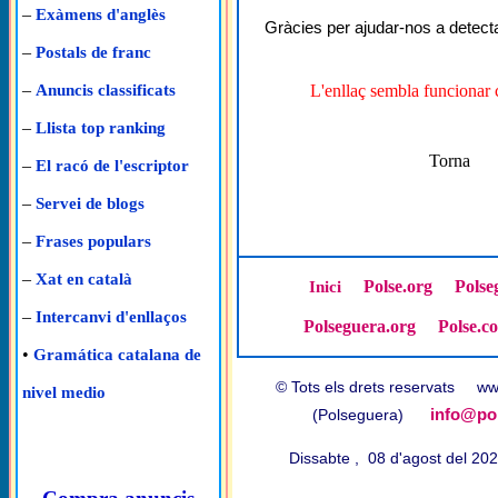
–
Exàmens d'anglès
Gràcies per ajudar-nos a detecta
–
Postals de franc
–
L'enllaç sembla funcionar 
Anuncis classificats
–
Llista top ranking
Torna
–
El racó de l'escriptor
–
Servei de blogs
–
Frases populars
–
Xat en català
Polse.org
Polse
Inici
–
Intercanvi d'enllaços
Polseguera.org
Polse.c
•
Gramática catalana de
© Tots els drets reservats w
nivel medio
info@pol
(Polseguera)
Dissabte , 08 d'agost del 2