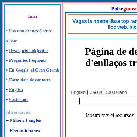
Polse
guera
Inici
Veges la nostra llista top r
lloc web, bl
•
Usa una connexió sense
xifrar
Pàgina de de
•
Descripció i objectius
d'enllaços t
•
Preguntes freqüents
•
En Google, el Gran Germà
•
Formulari de contacte
•
English
English
|
Català
|
Castellano
•
Castellano
Altres serveis:
Mostra tots el recursos
–
Millora l'anglès
–
Fòrum idiomes