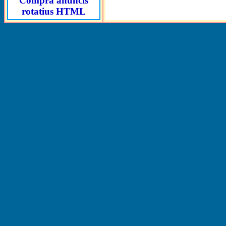
Compra anuncis
rotatius HTML