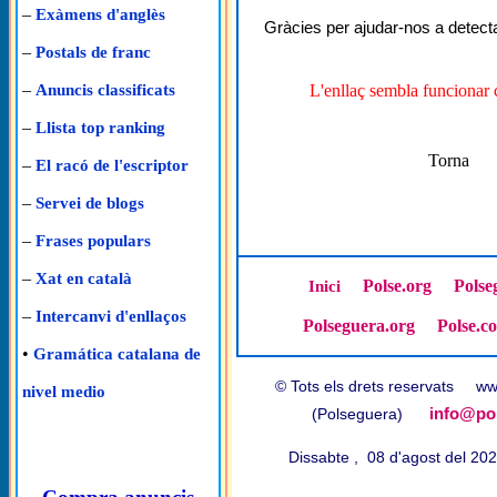
–
Exàmens d'anglès
Gràcies per ajudar-nos a detecta
–
Postals de franc
–
L'enllaç sembla funcionar 
Anuncis classificats
–
Llista top ranking
Torna
–
El racó de l'escriptor
–
Servei de blogs
–
Frases populars
–
Xat en català
Polse.org
Polse
Inici
–
Intercanvi d'enllaços
Polseguera.org
Polse.c
•
Gramática catalana de
© Tots els drets reservats w
nivel medio
info@pol
(Polseguera)
Dissabte , 08 d'agost del 2