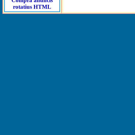
Compra anuncis
rotatius HTML