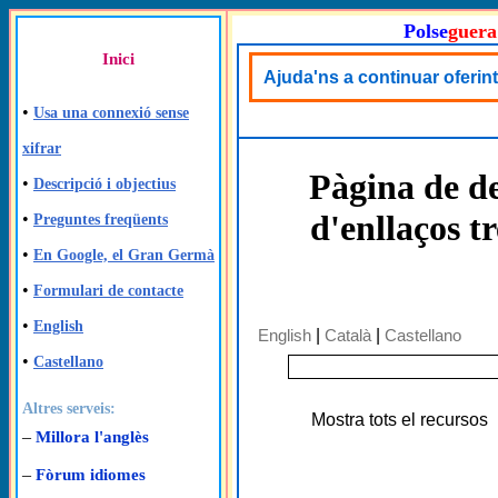
Polse
guera
Inici
Ajuda'ns a continuar oferint
•
Usa una connexió sense
xifrar
Pàgina de de
•
Descripció i objectius
d'enllaços t
•
Preguntes freqüents
•
En Google, el Gran Germà
•
Formulari de contacte
•
English
English
|
Català
|
Castellano
•
Castellano
Altres serveis:
Mostra tots el recursos
–
Millora l'anglès
–
Fòrum idiomes