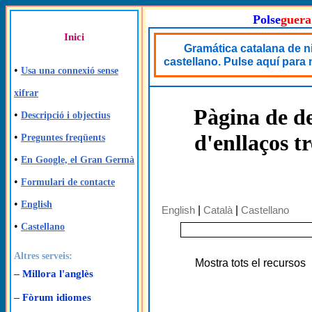
Polse
guera
Inici
Gramática catalana de n
castellano. Pulse aquí para
•
Usa una connexió sense
xifrar
Pàgina de de
•
Descripció i objectius
d'enllaços t
•
Preguntes freqüents
•
En Google, el Gran Germà
•
Formulari de contacte
•
English
English
|
Català
|
Castellano
•
Castellano
Altres serveis:
Mostra tots el recursos
–
Millora l'anglès
–
Fòrum idiomes