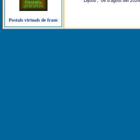
Dijous , 06 d'agost del 202
Postals virtuals de franc