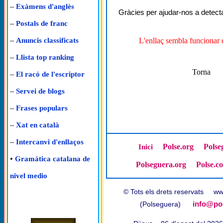
–
Exàmens d'anglès
Gràcies per ajudar-nos a detecta
–
Postals de franc
–
L'enllaç sembla funcionar 
Anuncis classificats
–
Llista top ranking
Torna
–
El racó de l'escriptor
–
Servei de blogs
–
Frases populars
–
Xat en català
–
Intercanvi d'enllaços
Polse.org
Polse
Inici
•
Gramática catalana de
Polseguera.org
Polse.c
nivel medio
© Tots els drets reservats w
info@pol
(Polseguera)