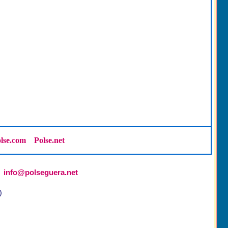
lse.com
Polse.net
info@polseguera.net
)
)