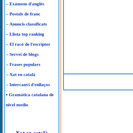
–
Exàmens d'anglès
–
Postals de franc
–
Anuncis classificats
–
Llista top ranking
–
El racó de l'escriptor
–
Servei de blogs
–
Frases populars
–
Xat en català
–
Intercanvi d'enllaços
•
Gramática catalana de
nivel medio