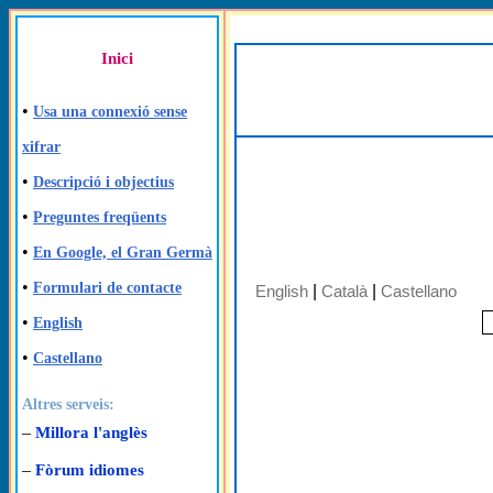
Inici
•
Usa una connexió sense
xifrar
•
Descripció i objectius
•
Preguntes freqüents
•
En Google, el Gran Germà
•
Formulari de contacte
English
|
Català
|
Castellano
•
English
•
Castellano
Altres serveis:
–
Millora l'anglès
–
Fòrum idiomes