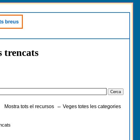
ats breus
s trencats
Mostra tots el recursos
⇔
Veges totes les categories
encats