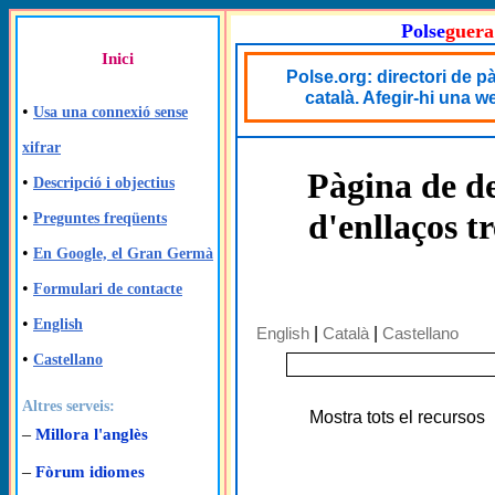
Polse
guera
Inici
Polse.org: directori de 
català. Afegir-hi una we
•
Usa una connexió sense
xifrar
Pàgina de de
•
Descripció i objectius
d'enllaços t
•
Preguntes freqüents
•
En Google, el Gran Germà
•
Formulari de contacte
•
English
English
|
Català
|
Castellano
•
Castellano
Altres serveis:
Mostra tots el recursos
–
Millora l'anglès
–
Fòrum idiomes