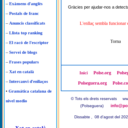
–
Exàmens d'anglès
Gràcies per ajudar-nos a detecta
–
Postals de franc
–
L'enllaç sembla funcionar 
Anuncis classificats
–
Llista top ranking
Torna
–
El racó de l'escriptor
–
Servei de blogs
–
Frases populars
–
Xat en català
Polse.org
Polse
Inici
–
Intercanvi d'enllaços
Polseguera.org
Polse.c
•
Gramática catalana de
© Tots els drets reservats w
nivel medio
info@pol
(Polseguera)
Dissabte , 08 d'agost del 2