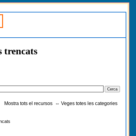
s trencats
Mostra tots el recursos
⇔
Veges totes les categories
encats