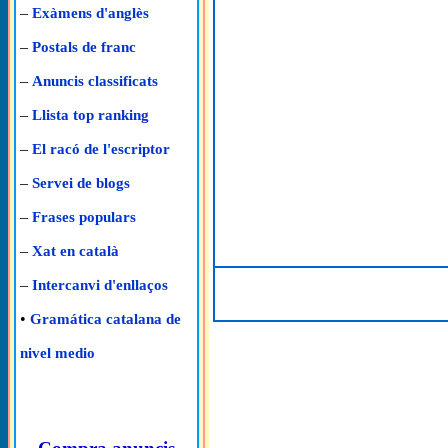
–
Exàmens d'anglès
–
Postals de franc
–
Anuncis classificats
–
Llista top ranking
–
El racó de l'escriptor
–
Servei de blogs
–
Frases populars
–
Xat en català
–
Intercanvi d'enllaços
•
Gramática catalana de
nivel medio