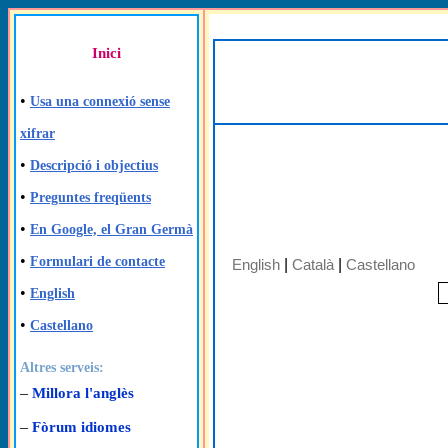
Inici
•
Usa una connexió sense
xifrar
•
Descripció i objectius
•
Preguntes freqüents
•
En Google, el Gran Germà
•
Formulari de contacte
English
|
Català
|
Castellano
•
English
•
Castellano
Altres serveis:
–
Millora l'anglès
–
Fòrum idiomes