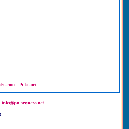
lse.com
Polse.net
info@polseguera.net
)
)