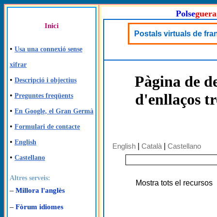
Polse
guera
Inici
Postals virtuals de fra
•
Usa una connexió sense
xifrar
Pàgina de de
•
Descripció i objectius
d'enllaços t
•
Preguntes freqüents
•
En Google, el Gran Germà
•
Formulari de contacte
•
English
English
|
Català
|
Castellano
•
Castellano
Altres serveis:
Mostra tots el recursos
–
Millora l'anglès
–
Fòrum idiomes