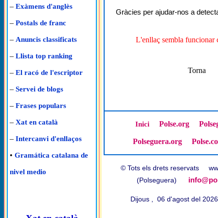
–
Exàmens d'anglès
Gràcies per ajudar-nos a detecta
–
Postals de franc
–
L'enllaç sembla funcionar 
Anuncis classificats
–
Llista top ranking
Torna
–
El racó de l'escriptor
–
Servei de blogs
–
Frases populars
–
Xat en català
Polse.org
Polse
Inici
–
Intercanvi d'enllaços
Polseguera.org
Polse.c
•
Gramática catalana de
© Tots els drets reservats w
nivel medio
info@pol
(Polseguera)
Dijous , 06 d'agost del 202