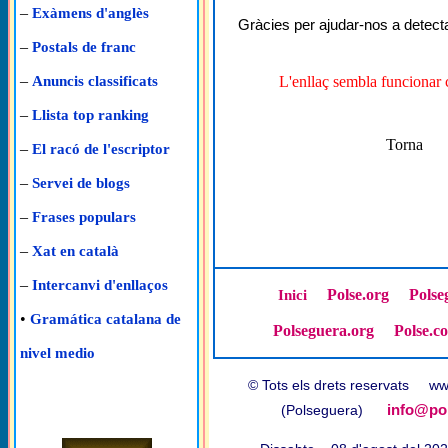
–
Exàmens d'anglès
Gràcies per ajudar-nos a detecta
–
Postals de franc
–
L'enllaç sembla funcionar 
Anuncis classificats
–
Llista top ranking
Torna
–
El racó de l'escriptor
–
Servei de blogs
–
Frases populars
–
Xat en català
–
Intercanvi d'enllaços
Polse.org
Polse
Inici
•
Gramática catalana de
Polseguera.org
Polse.c
nivel medio
© Tots els drets reservats w
info@pol
(Polseguera)