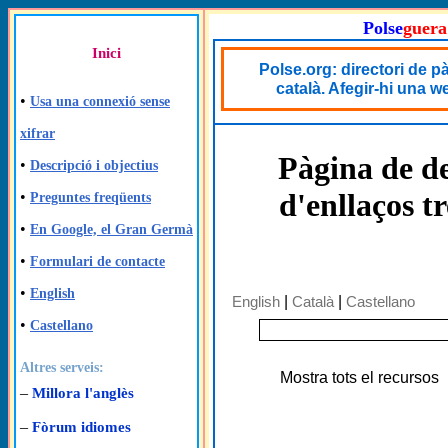
Polse
guera
Inici
Polse.org: directori de 
català. Afegir-hi una we
•
Usa una connexió sense
xifrar
Pàgina de de
•
Descripció i objectius
d'enllaços t
•
Preguntes freqüents
•
En Google, el Gran Germà
•
Formulari de contacte
•
English
English
|
Català
|
Castellano
•
Castellano
Altres serveis:
Mostra tots el recursos
–
Millora l'anglès
–
Fòrum idiomes