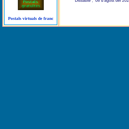
Dissabte , 08 d'agost del 2
Postals virtuals de franc