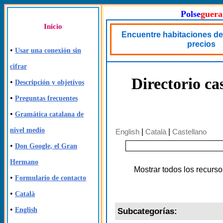
Polse
guera
Inicio
Encuentre habitaciones de
precios
•
Usar una conexión sin
cifrar
Directorio ca
•
Descripción y objetivos
•
Preguntas frecuentes
•
Gramática catalana de
nivel medio
English
|
Català
|
Castellano
•
Don Google, el Gran
Hermano
Mostrar todos los recurso
•
Formulario de contacto
•
Català
•
English
Subcategorías: