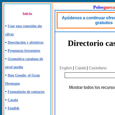
Polse
guera
Inicio
Ayúdenos a continuar ofre
gratuitos
•
Usar una conexión sin
cifrar
Directorio ca
•
Descripción y objetivos
•
Preguntas frecuentes
•
Gramática catalana de
nivel medio
English
|
Català
|
Castellano
•
Don Google, el Gran
Hermano
Mostrar todos los recurso
•
Formulario de contacto
•
Català
•
English