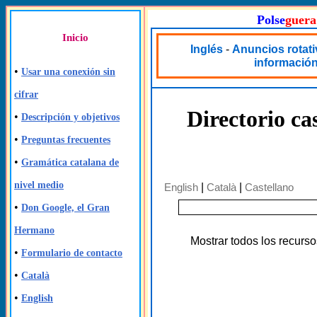
Polse
guera
Inicio
Inglés
-
Anuncios rotat
informació
•
Usar una conexión sin
cifrar
Directorio ca
•
Descripción y objetivos
•
Preguntas frecuentes
•
Gramática catalana de
nivel medio
English
|
Català
|
Castellano
•
Don Google, el Gran
Hermano
Mostrar todos los recurso
•
Formulario de contacto
•
Català
•
English