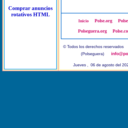
Comprar anuncios
rotativos HTML
Polse.org
Pols
Inicio
Polseguera.org
Polse.c
© Todos los derechos reservado
info@po
(Polseguera)
Jueves , 06 de agosto del 2