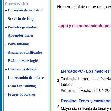
Otros servicios:
Número total de recursos en e
–
El rincón del escritor
–
Servicio de blogs
apps y el entrenamiento pe
–
Postales gratuitas
–
Aprender inglés
–
Foro idiomas
–
Anuncios clasificados
–
Exámenes de inglés
–
Chat en castellano
MercadoPC - Los mejores p
–
Intercambio de enlaces
Tu tienda de informática (hard
1.
tabletas...
–
Lista top ranking
| Fecha: 24-04-20
Enlace roto
–
Frases populares
Rec-line: Toner y cartucho
2.
Mayorista en venta de toner y 