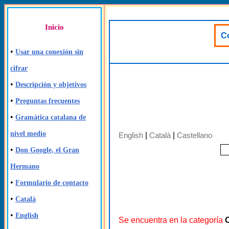
Inicio
Co
•
Usar una conexión sin
cifrar
•
Descripción y objetivos
•
Preguntas frecuentes
•
Gramática catalana de
nivel medio
English
|
Català
|
Castellano
•
Don Google, el Gran
Hermano
•
Formulario de contacto
•
Català
•
English
Se encuentra en la categoría