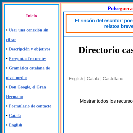
Polse
guera
Inicio
El rincón del escritor: po
relatos brev
•
Usar una conexión sin
cifrar
Directorio ca
•
Descripción y objetivos
•
Preguntas frecuentes
•
Gramática catalana de
nivel medio
English
|
Català
|
Castellano
•
Don Google, el Gran
Hermano
Mostrar todos los recurso
•
Formulario de contacto
•
Català
•
English