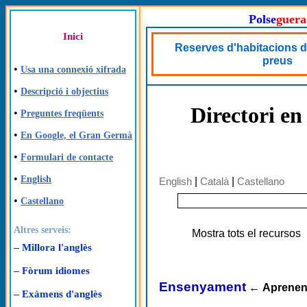
Polse
guera
Inici
Reserves d'habitacions d
preus
•
Usa una connexió xifrada
•
Descripció i objectius
Directori en
•
Preguntes freqüents
•
En Google, el Gran Germà
•
Formulari de contacte
•
English
English
|
Català
|
Castellano
•
Castellano
Altres serveis:
Mostra tots el recursos
–
Millora l'anglès
–
Fòrum idiomes
Ensenyament
←
Aprenen
–
Exàmens d'anglès