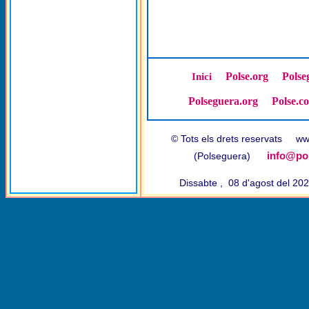
Polse.org
Polse
Inici
Polseguera.org
Polse.c
© Tots els drets reservats w
info@pol
(Polseguera)
Dissabte , 08 d'agost del 2