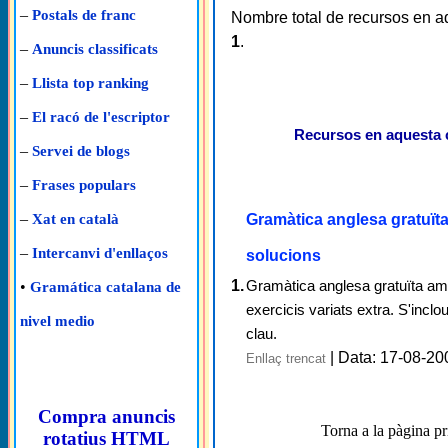
–
Postals de franc
Nombre total de recursos en a
1
.
–
Anuncis classificats
–
Llista top ranking
–
El racó de l'escriptor
Recursos en aquesta 
–
Servei de blogs
–
Frases populars
–
Gramàtica anglesa gratuïta
Xat en català
–
Intercanvi d'enllaços
solucions
1.
Gramàtica anglesa gratuïta amb
•
Gramática catalana de
exercicis variats extra. S'inclou
nivel medio
clau.
| Data: 17-08-20
Enllaç trencat
Compra anuncis
Torna a la pàgina pr
rotatius HTML