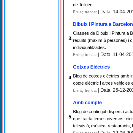
de Tolkien.
| Data: 14-04-20
Enllaç trencat
Dibuix i Pintura a Barcelo
Classes de Dibuix i Pintura a 
3.
reduïts (màxim 6 persones) i c
individualitzades.
| Data: 11-04-20
Enllaç trencat
Cotxes Elèctrics
Blog de cotxes elèctrics amb i
4.
cotxe elèctric i altres vehicles
| Data: 26-12-20
Enllaç trencat
Amb compte
Blog de contingut dispers i actu
5.
que tracta temes diversos: cin
televisió, música, restaurants, l
| Data: 22-06-20