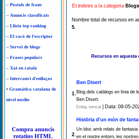
–
Postals de franc
Et trobres a la categoria
Blogs
–
Anuncis classificats
Nombre total de recursos en a
–
Llista top ranking
5
.
–
El racó de l'escriptor
–
Servei de blogs
Recursos en aquesta 
–
Frases populars
–
Xat en català
–
Intercanvi d'enllaços
Ben Disert
•
Gramática catalana de
Blog dels catàlegs en línia de les
1.
Ben Disert.
nivel medio
| Data: 08-05-20
Enllaç trencat
Història d'un món de fanta
Compra anuncis
Un bloc amb relats de fantasia
2.
rotatius HTML
en el nostre entorn, les nostres