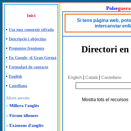
Polse
guera
Inici
Si tens pàgina web, pots
intercanviar enl
•
Usa una connexió xifrada
•
Descripció i objectius
Directori en
•
Preguntes freqüents
•
En Google, el Gran Germà
•
Formulari de contacte
•
English
English
|
Català
|
Castellano
•
Castellano
Altres serveis:
Mostra tots el recursos
–
Millora l'anglès
–
Fòrum idiomes
–
Exàmens d'anglès