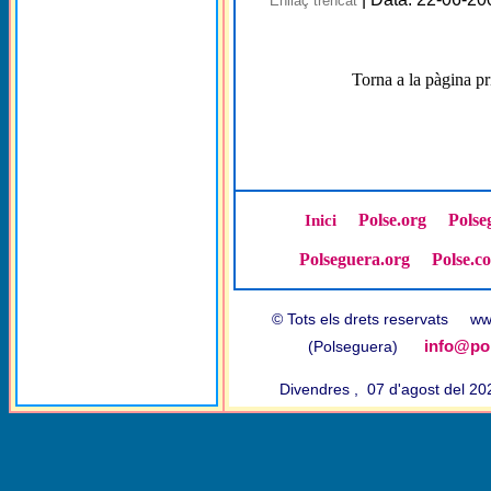
Enllaç trencat
Torna a la pàgina pr
Polse.org
Polse
Inici
Polseguera.org
Polse.c
© Tots els drets reservats w
info@pol
(Polseguera)
Divendres , 07 d'agost del 2