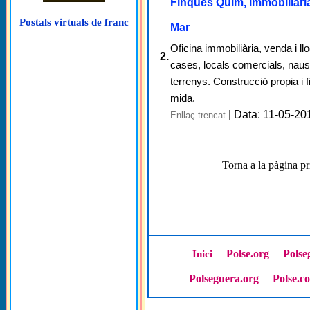
Finques Quim, immobiliària
Postals virtuals de franc
Mar
Oficina immobiliària, venda i ll
2.
cases, locals comercials, naus 
terrenys. Construcció propia i
mida.
| Data: 11-05-20
Enllaç trencat
Torna a la pàgina pr
Polse.org
Polse
Inici
Polseguera.org
Polse.c