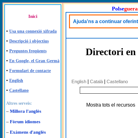
Polse
guera
Inici
Ajuda'ns a continuar oferint
•
Usa una connexió xifrada
•
Descripció i objectius
Directori en
•
Preguntes freqüents
•
En Google, el Gran Germà
•
Formulari de contacte
•
English
English
|
Català
|
Castellano
•
Castellano
Altres serveis:
Mostra tots el recursos
–
Millora l'anglès
–
Fòrum idiomes
–
Exàmens d'anglès