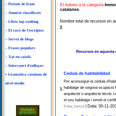
–
Postals de franc
Et trobres a la categoria
Immob
catalanes
.
–
Anuncis classificats
Nombre total de recursos en a
–
Llista top ranking
2
.
–
El racó de l'escriptor
–
Servei de blogs
–
Frases populars
Recursos en aquesta 
–
Xat en català
–
Intercanvi d'enllaços
Cedula de habitabilidad
•
Gramática catalana de
Per aconseguir la cèdula d'habit
nivel medio
habitatge de segona ocupació fa
1.
arquitecte o arquitecte tècnic co
el seu habitatge i emeti el certifi
| Data: 30-11-20
Enllaç trencat