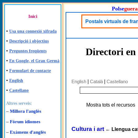
Polse
guera
Inici
Postals virtuals de fra
•
Usa una connexió xifrada
•
Descripció i objectius
Directori en
•
Preguntes freqüents
•
En Google, el Gran Germà
•
Formulari de contacte
•
English
English
|
Català
|
Castellano
•
Castellano
Altres serveis:
Mostra tots el recursos
–
Millora l'anglès
–
Fòrum idiomes
Cultura i art
←
Llengua ca
–
Exàmens d'anglès