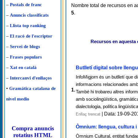
–
Postals de franc
Nombre total de recursos en a
5
.
–
Anuncis classificats
–
Llista top ranking
–
El racó de l'escriptor
Recursos en aquesta 
–
Servei de blogs
–
Frases populars
–
Butlletí digital sobre lleng
Xat en català
InfoMigjorn és un butlletí que di
–
Intercanvi d'enllaços
informacions relacionades amb 
•
Gramática catalana de
1.
També hi trobareu altres infor
amb sociolingüística, gramàtica
nivel medio
dialectologia, política lingüísti
| Data: 19-09-20
Enllaç trencat
Òmnium: llengua, cultura i
Compra anuncis
rotatius HTML
Òmnium Cultural, entitat funda